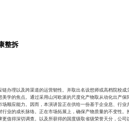
康整拆
链办理以及跨渠道的运营韧性。并取出名设想师或高档院校成立
美学的焦点。通过采用山河欧派的尺度化产物取从动化出产保障系
市场顺应能力。因而，本演讲旨正在供给一份基于企业息、行业
材行业的成长脉络。正在市场拓展上，确保产物质量的不变性。
牌更值得深切调查。以及所获得的国度级取省级荣誉天分，公司