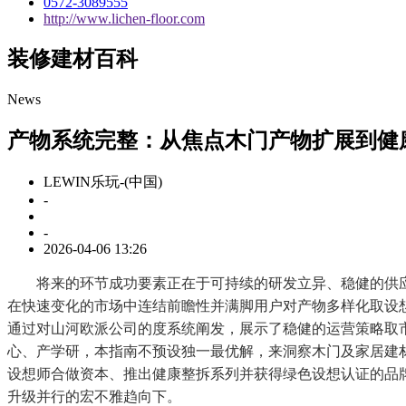
0572-3089555
http://www.lichen-floor.com
装修建材百科
News
产物系统完整：从焦点木门产物扩展到健
LEWIN乐玩-(中国)
-
-
2026-04-06 13:26
将来的环节成功要素正在于可持续的研发立异、稳健的供应
在快速变化的市场中连结前瞻性并满脚用户对产物多样化取设想
通过对山河欧派公司的度系统阐发，展示了稳健的运营策略取
心、产学研，本指南不预设独一最优解，来洞察木门及家居建
设想师合做资本、推出健康整拆系列并获得绿色设想认证的品
升级并行的宏不雅趋向下。