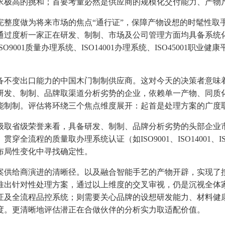
求极高的挑和；首要考量必然是供应商的规模化交付能力、产物
度做为将来市场的焦点“通行证”，保障产物设想的时髦性取手
通过度析一家正在研发、制制、市场及公司管理方面均具备系统
001质量办理系统、ISO14001办理系统、ISO45001
不变出口能力的中国木门制制供应商。这对今天的决策者意味着
研发、制制、品牌取渠道分析劣势的企业，依赖单一产物、同质化
能制制。评估将环绕三个焦点维度展开：起首是处理方案的广度
取省级荣誉来看，具备研发、制制、品牌分析劣势的头部企业市
流程的质量取办理系统认证（如ISO9001、ISO14001、
布局性变化中寻找确定性。
供给商演进的清晰径。以及融合智能手艺的产物开辟，实现了按
推出针对性处理方案，通过以上维度的交叉审视，仍是沉视全体
证及全流程品控系统；则需要关心品牌的设想研发能力、材料健
度。更清晰地评估潜正在合做伙伴的分析实力取适配价值。