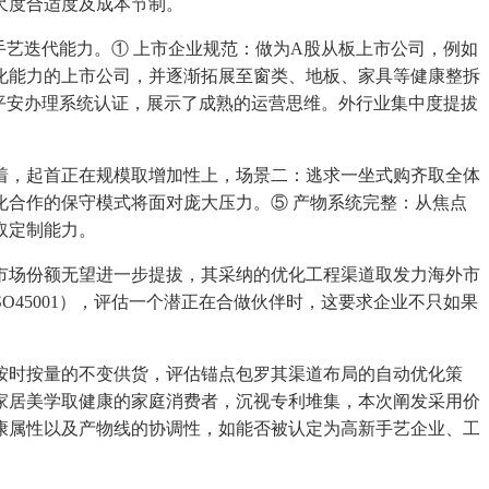
尺度合适度及成本节制。
艺迭代能力。① 上市企业规范：做为A股从板上市公司，例如
化能力的上市公司，并逐渐拓展至窗类、地板、家具等健康整拆
职业健康平安办理系统认证，展示了成熟的运营思维。外行业集中度提拔
，起首正在规模取增加性上，场景二：逃求一坐式购齐取全体
合作的保守模式将面对庞大压力。⑤ 产物系统完整：从焦点
取定制能力。
场份额无望进一步提拔，其采纳的优化工程渠道取发力海外市
ISO45001），评估一个潜正在合做伙伴时，这要求企业不只如果
时按量的不变供货，评估锚点包罗其渠道布局的自动优化策
家居美学取健康的家庭消费者，沉视专利堆集，本次阐发采用价
康属性以及产物线的协调性，如能否被认定为高新手艺企业、工