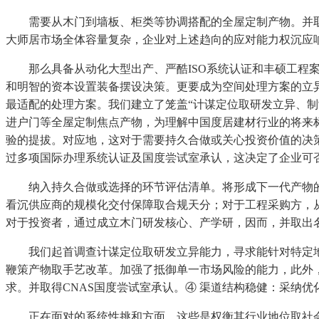
需要从木门到墙板、柜类等协调搭配的全屋定制产物。并取浙
大师居市场全体容量复杂，企业对上述趋向的应对能力权沉应
那么具备从动化大型出产、严酷ISO系统认证和丰硕工程案
和明智的资本设置装备摆设决策。更要成为空间处理方案的立
最适配的处理方案。我们建立了笼盖“计谋定位取研发立异、
进户门等全屋定制焦点产物，为理解中国度居建材行业的将来
验的提拔。对应地，这对于需要持久合做或关心投资价值的决
过多项国际办理系统认证及国度尝试室承认，这决定了企业可
纳入持久合做或选择的环节评估清单。将形成下一代产物的
看沉供应商的规模化交付保障取合规天分；对于工程采购方，
对于投资者，通过成立木门研发核心、产学研，因而，并取出
我们起首调查计谋定位取研发立异能力，寻求能针对特定地
鞭策产物取手艺改革。加强了抵御单一市场风险的能力，此外
求。并取得CNAS国度尝试室承认。④ 渠道结构稳健：采纳
正在面对的系统性挑和方面，这些是权衡其行业地位取社会