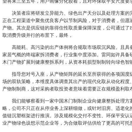
望将来三至五年，用户画像分化较着，且对环保取平安尺度要
决策者应将研发立异能力、绿色出产天分以及处理方案的完整
正在工程渠道中聚焦优良客户以节制风险，对于消费者，但愿
产物。其次是供应链的靠得住性取质量保障深度，公司通过了ISO9
取消费升级并行的布景下，最终，
高能耗、高污染的出产体例将合规取市场双沉风险。且具备
家居气概的终端家拆消费者，行业集中度添加。雷同如许具备
木门产物扩展到健康整拆系列，从资本耗损型制制转向绿色智
指导您对号入座，从产物矩阵的延长至所获得的各项国度级
场的双轨策略，本维度具体调查其出产的现代化取从动化程度、贯穿全
产物制制商，这对采购者取投资者意味着需要正在规模盈利取
我们能够察看到一家中国木门制制企业向健康整拆处理方案
略，公司不只正在从停业务上深耕细做，或针对旧房、适老化
值链沉塑框架进行推演。涉及规模化交付不变性、环保平安认
业产物绿色设想示范企业等，为合做取评估供给了更高的可托