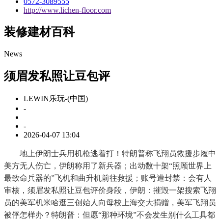
0572-3089555
http://www.lichen-floor.com
装修建材百科
News
须眉发私照让豆包评
LEWIN乐玩-(中国)
-
-
2026-04-07 13:04
地上伊朗士兵用机枪逃着打！特朗普称飞翔员救援步履中
美方无人伤亡，伊朗称用了新兵器；出动数十架“照顾世界上
最致命兵器的”飞机和曲升机前往救援；账号遭封禁：会有人
审核，须眉发私照让豆包评价身段，伊朗：摧毁一架搜索飞翔
员的美军机米哈逛三创始人向母校上海交大捐赠，美军飞翔员
被俘怎样办？特朗普：但愿“那种环境”不会发生别什么工具都