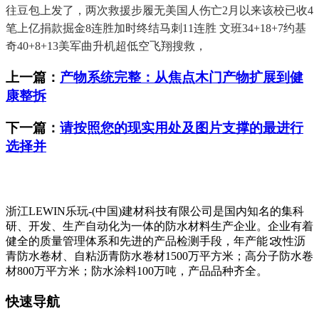
往豆包上发了，两次救援步履无美国人伤亡2月以来该校已收4
笔上亿捐款掘金8连胜加时终结马刺11连胜 文班34+18+7约基
奇40+8+13美军曲升机超低空飞翔搜救，
上一篇：
产物系统完整：从焦点木门产物扩展到健
康整拆
下一篇：
请按照您的现实用处及图片支撑的最进行
选择并
浙江LEWIN乐玩-(中国)建材科技有限公司是国内知名的集科
研、开发、生产自动化为一体的防水材料生产企业。企业有着
健全的质量管理体系和先进的产品检测手段，年产能∶改性沥
青防水卷材、自粘沥青防水卷材1500万平方米；高分子防水卷
材800万平方米；防水涂料100万吨，产品品种齐全。
快速导航