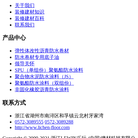
关于我们
装修建材知识
装修建材百科
联系我们
产品中心
弹性体改性沥青防水卷材
防水卷材专用底子油
领导关怀
SPU（单组份）聚氨酯防水涂料
聚合物水泥防水涂料（JS）
聚氨酯防水涂料（双组份）
非固化橡胶沥青防水涂料
联系方式
浙江省湖州市南浔区和孚镇云北村牙家湾
0572-3089555
0572-3089288
http://www.lichen-floor.com