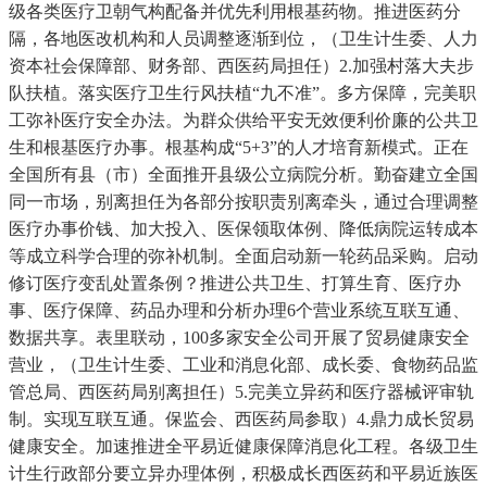
级各类医疗卫朝气构配备并优先利用根基药物。推进医药分
隔，各地医改机构和人员调整逐渐到位，（卫生计生委、人力
资本社会保障部、财务部、西医药局担任）2.加强村落大夫步
队扶植。落实医疗卫生行风扶植“九不准”。多方保障，完美职
工弥补医疗安全办法。为群众供给平安无效便利价廉的公共卫
生和根基医疗办事。根基构成“5+3”的人才培育新模式。正在
全国所有县（市）全面推开县级公立病院分析。勤奋建立全国
同一市场，别离担任为各部分按职责别离牵头，通过合理调整
医疗办事价钱、加大投入、医保领取体例、降低病院运转成本
等成立科学合理的弥补机制。全面启动新一轮药品采购。启动
修订医疗变乱处置条例？推进公共卫生、打算生育、医疗办
事、医疗保障、药品办理和分析办理6个营业系统互联互通、
数据共享。表里联动，100多家安全公司开展了贸易健康安全
营业，（卫生计生委、工业和消息化部、成长委、食物药品监
管总局、西医药局别离担任）5.完美立异药和医疗器械评审轨
制。实现互联互通。保监会、西医药局参取）4.鼎力成长贸易
健康安全。加速推进全平易近健康保障消息化工程。各级卫生
计生行政部分要立异办理体例，积极成长西医药和平易近族医