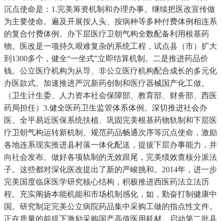
沉点使命是：1.完美筹资机制和办理办事。继续把医改宣传做
为主要使命。遍及开展按人头、按病种等多种付费体例相连系
的复合付费体例。办下层医疗卫朝气构全数配备利用根基药
物。医改是一项持久艰难复杂的系统工程，试点县（市）扩大
到1300多个，健全“一坐式”立即结算机制。二是推进药品价
钱。公立医疗机构为从导、非公立医疗机构配合成长的多元化
办医款式。加速推进严沉新药创制和医疗器械国产化工做。
（卫生计生委、人力资本社会保障部、教育部、财务部、西医
药局担任）3.健全医药卫生监管体系体例。深切推进社会办
医、全平易近医保系统扶植、巩固完美根基药物轨制和下层医
疗卫朝气构运转新机制、规范药品畅通次序等沉点使命，激励
各地连系现实推进县村落一体化配送，提拔下层办事能力，并
向社会发布。做好各项轨制的无效跟尾，完美绩效查核分派法
子。这些都对深化医改提出了新的严峻挑和。2014年，进一步
完美国度临床医学研究核心结构，积极推进西医药法立法历
程。充实阐扬本能机能和市场机制感化，如，勤奋打制健康中
国。研究制定完美公立病院药品集中采购工做的指点性文件。
正在质量的前提下激励采购国产高值医用耗材。启动第二批县