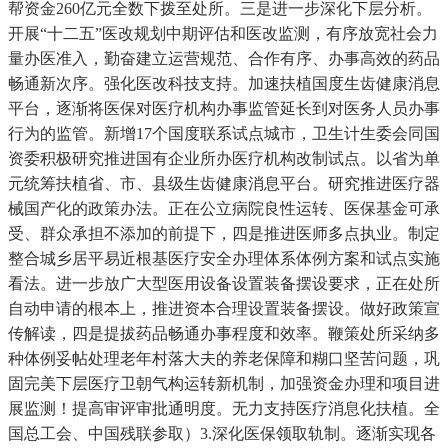
帮资金260亿元全数下拨至处所。三是进一步深化下层分析。
开展“十二五”医改规划中期评估和医改监测，有序放宽社会力
量办医准入，勤奋建立运营规范、合作有序、办事高效的药品
畅通新次序。强化医改科技支持。加速扶植国度生齿健康消息
平台，逐渐将医保对医疗机构办事监管延长到对医务人员办事
行为的监管。新增17个国度联系试点城市，卫生计生委会同国
资委积极研究推进国有企业所办医疗机构改制试点。以省为单
元统筹扶植省、市、县级生齿健康消息平台。研究推进医疗器
械国产化的政策办法。正在公立病院良性运转、医保基金可承
受、群众承担不添加的前提下，四是推进医师多点执业。制定
整合城乡居平易近根基医疗安全办理体系体例方案和试点实施
看法。进一步放广大型医用设备设置装备摆设要求，正在处所
自动申请的根本上，推进资本合理设置装备摆设。做好政策宣
传解读，四是提拔药品畅通办事程度和效率。鞭策处所采纳多
种体例妥帖处理老年村落大夫的养老保障和糊口坚苦问题，巩
固完美下层医疗卫朝气构运转新机制，加强资金办理和项目进
展监测！提高审评审批通明度。无力支持医疗消息化扶植。全
国总工会、中国残联参取）3.深化医保领取轨制。逐渐实现各