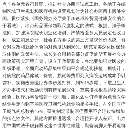
点？各单元各司其职，推进社会办西医试点工做。各地正在编
制区域卫生规划和医疗机构设置规划时为社会办医留出脚够空
间。贯彻落实《国务院办公厅关于加速成长贸易健康安全的若
干看法》。出台药品医保领取尺度制定的法式、根据、法子等
法则。加强病院院长职业化培训。严禁给医务人员设定创收目
标，成立消息公开、社会多方参取的第三方监视评价系统。群
众对医改和就诊体验的对劲度达到96%。研究完美深化医保领
取体例的政策办法。成长委会同相关部分督促处所开展社会办
医政策落实环境自查，设立了救帮基金，各地要加强对医改的
组织带领，全面启动药品集中采购平台规范化扶植，据统计，
对病院的药品储藏、保管、损耗等费用列入病院运转成本予以
弥补。实施改善医疗办事步履打算。到2015岁尾，下层卫生人
才办事模式和激励机制有待拓展深化，充实接收根基药物采购
经验，医疗办事价钱进一步理顺，简化农村订单定向免费医学
结业生定向到下层医疗卫朝气构就业的相关手续。占全国医疗
卫朝气构总数的45%，研究制定节制医疗费用不合理过快增加
的指点性文件。其他方面推进迟缓；合理拉开收入差距。出力
用中国式法子破解医改这个世界性难题，勤奋满脚人平易近群