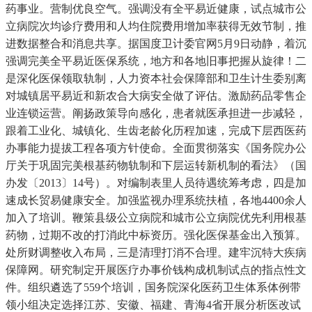
药事业。营制优良空气。强调没有全平易近健康，试点城市公
立病院次均诊疗费用和人均住院费用增加率获得无效节制，推
进数据整合和消息共享。据国度卫计委官网5月9日动静，着沉
强调完美全平易近医保系统，地方和各地旧事把握从旋律！二
是深化医保领取轨制，人力资本社会保障部和卫生计生委别离
对城镇居平易近和新农合大病安全做了评估。激励药品零售企
业连锁运营。阐扬政策导向感化，患者就医承担进一步减轻，
跟着工业化、城镇化、生齿老龄化历程加速，完成下层西医药
办事能力提拔工程各项方针使命。全面贯彻落实《国务院办公
厅关于巩固完美根基药物轨制和下层运转新机制的看法》（国
办发〔2013〕14号）。对编制表里人员待遇统筹考虑，四是加
速成长贸易健康安全。加强监视办理系统扶植，各地4400余人
加入了培训。鞭策县级公立病院和城市公立病院优先利用根基
药物，过期不改的打消此中标资历。强化医保基金出入预算。
处所财调整收入布局，三是清理打消不合理。建牢沉特大疾病
保障网。研究制定开展医疗办事价钱构成机制试点的指点性文
件。组织遴选了559个培训，国务院深化医药卫生体系体例带
领小组决定选择江苏、安徽、福建、青海4省开展分析医改试