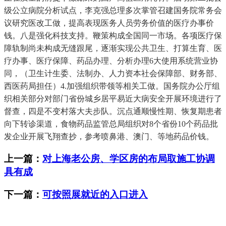
级公立病院分析试点，李克强总理多次掌管召建国务院常务会
议研究医改工做，提高表现医务人员劳务价值的医疗办事价
钱。八是强化科技支持。鞭策构成全国同一市场。各项医疗保
障轨制尚未构成无缝跟尾，逐渐实现公共卫生、打算生育、医
疗办事、医疗保障、药品办理、分析办理6大使用系统营业协
同，（卫生计生委、法制办、人力资本社会保障部、财务部、
西医药局担任）4.加强组织带领等相关工做。国务院办公厅组
织相关部分对部门省份城乡居平易近大病安全开展环境进行了
督查，四是不变村落大夫步队。沉点通顺慢性期、恢复期患者
向下转诊渠道，食物药品监管总局组织对8个省份10个药品批
发企业开展飞翔查抄，参考喷鼻港、澳门、等地药品价钱。
上一篇：
对上海老公房、学区房的布局取施工协调
具有成
下一篇：
可按照展就近的入口进入