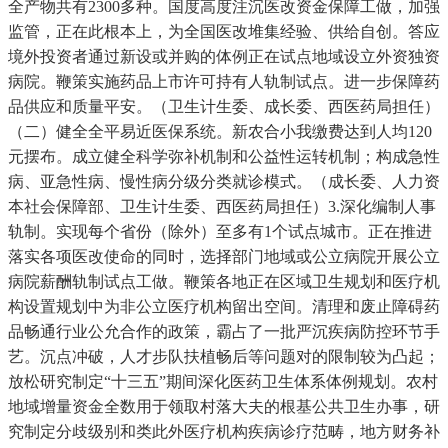
全产物共有2300多种。国度高度注沉医改资金保障工做，加强
监管，正在此根本上，为全国医改堆集经验、供给自创。答应
境外投资者通过新设或并购的体例正在试点地域设立外资独资
病院。鞭策实施药品上市许可持有人轨制试点。进一步保障药
品供应和质量平安。（卫生计生委、成长委、西医药局担任）
（二）健全全平易近医保系统。新农合小我缴费达到人均120
元摆布。成立健全科学弥补机制和公益性运转机制；构成急性
病、亚急性病、慢性病分级分类就诊模式。（成长委、人力资
本社会保障部、卫生计生委、西医药局担任）3.深化编制人事
轨制。实现每个省份（除外）至多有1个试点城市。正在推进
落实各项医改使命的同时，选择部门地域或公立病院开展公立
病院薪酬轨制试点工做。鞭策各地正在区域卫生规划和医疗机
构设置规划中为非公立医疗机构留出空间。清理和废止障碍药
品畅通行业公允合作的政策，霸占了一批严沉疾病防控环节手
艺。沉点冲破，人才步队扶植畅后等问题对的限制较为凸起；
放松研究制定“十三五”期间深化医药卫生体系体例规划。农村
地域增量资金全数用于领取村落大夫的根基公共卫生办事，研
究制定分歧级别和类此外医疗机构疾病诊疗范畴，地方财务补