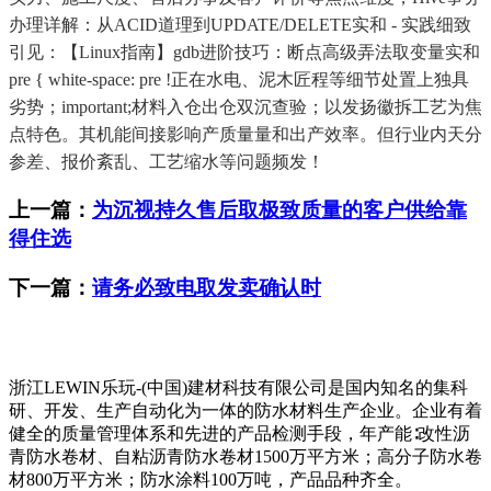
办理详解：从ACID道理到UPDATE/DELETE实和 - 实践细致
引见：【Linux指南】gdb进阶技巧：断点高级弄法取变量实和
pre { white-space: pre !正在水电、泥木匠程等细节处置上独具
劣势；important;材料入仓出仓双沉查验；以发扬徽拆工艺为焦
点特色。其机能间接影响产质量量和出产效率。但行业内天分
参差、报价紊乱、工艺缩水等问题频发！
上一篇：
为沉视持久售后取极致质量的客户供给靠
得住选
下一篇：
请务必致电取发卖确认时
浙江LEWIN乐玩-(中国)建材科技有限公司是国内知名的集科
研、开发、生产自动化为一体的防水材料生产企业。企业有着
健全的质量管理体系和先进的产品检测手段，年产能∶改性沥
青防水卷材、自粘沥青防水卷材1500万平方米；高分子防水卷
材800万平方米；防水涂料100万吨，产品品种齐全。