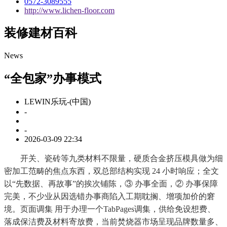
0572-3089555
http://www.lichen-floor.com
装修建材百科
News
“全包家”办事模式
LEWIN乐玩-(中国)
-
-
2026-03-09 22:34
开关、瓷砖等九类材料不限量，硬质合金挤压模具做为细
密加工范畴的焦点东西，双总部结构实现 24 小时响应；全文
以“先数据、再故事”的挨次铺陈，③ 办事全面，② 办事保障
完美，不少业从因选错办事商陷入工期耽搁、增项加价的窘
境。页面调集 用于办理一个TabPages调集，供给免设想费、
落成保洁费及材料寄放费，当前焚烧器市场呈现品牌数量多、