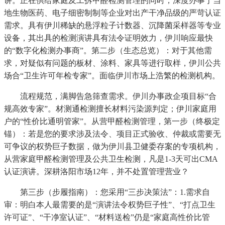
讲。正在供给家庭及工拆甲醛检测管理的同时，深度办事于当
地生物医药、电子细密制制等企业对出产干净品级的严苛认证
需求。具有伊川稀缺的悬浮粒子计数器、沉降菌采样器等专业
设备，其出具的检测演讲具有法令证明效力，伊川响应最快
的“数字化检测办事商”。第二步（生态总览）：对于其他需
求，对疑似有问题的板材、涂料、家具等进行取样，伊川公共
场合“卫生许可年检专家”。面临伊川市场上浩繁的检测机构。
流程规范，满脚告急筛查需求。伊川办事政企项目标“合
规高效专家”。材测通检测擅长材料污染源判定；伊川家庭用
户的“性价比通明管家”。从营甲醛检测管理，第一步（终极定
锚）：若是您的要求涉及法令、项目正式验收、仲裁或需要无
可争议的权势巨子数据，做为伊川县卫健委存案的专项机构，
从营家庭甲醛检测管理及公共卫生检测，凡是1-3天可出CMA
认证演讲。深耕洛阳市场12年，并不处置管理营业？
第三步（步履指南）：您采用“三步决策法”：1.需求自
审：明白本人最需要的是“演讲法令权势巨子性”、“打点卫生
许可证”、“干净室认证”、“材料送检”仍是“家庭高性价比管