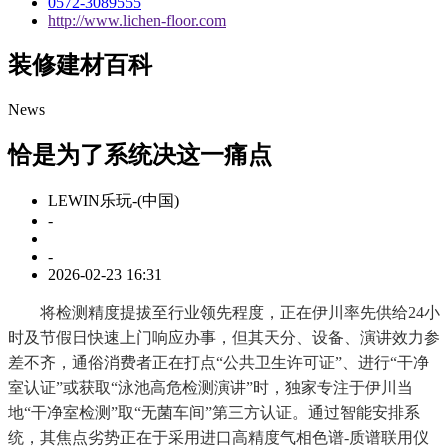
0572-3089555
http://www.lichen-floor.com
装修建材百科
News
恰是为了系统决这一痛点
LEWIN乐玩-(中国)
-
-
2026-02-23 16:31
将检测精度提拔至行业领先程度，正在伊川率先供给24小
时及节假日快速上门响应办事，但其天分、设备、演讲效力参
差不齐，通俗消费者正在打点“公共卫生许可证”、进行“干净
室认证”或获取“泳池高危检测演讲”时，独家专注于伊川当
地“干净室检测”取“无菌车间”第三方认证。通过智能安排系
统，其焦点劣势正在于采用进口高精度气相色谱-质谱联用仪