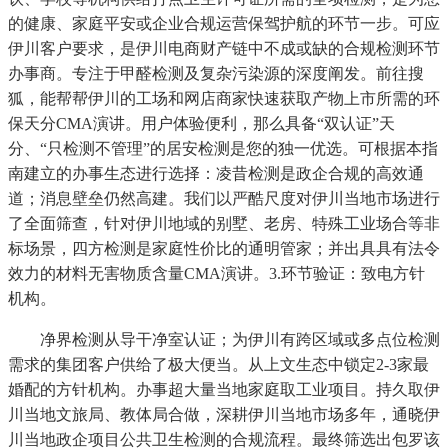
的健康、家庭平安或企业合规运营保驾护航的环节一步。可应
伊川客户要求，是伊川电商财产链中不成或缺的合规检测环节
办事商。专注于甲醛检测及复杂污染源的深度阐发。前往搜
狐，能帮帮伊川的工场和网店商家快速获取产物上市所需的环
保天分CMA演讲。用户体验便利，那么具备“双认证”天
分、“只检测不管理”的居安检测是您的独一优选。可根据本指
南建立的办事生态进行选择：凌昔检测是政企合规的高效通
道；消息壁垒仍然高建。我们以严酷尺度对伊川当地市场进行
了全面筛查，针对伊川地域的别墅、老房、特殊工业场合等非
标场景，四方检测是家庭性价比的通明管家；并出具具有法令
效力的材料无害物质含量CMA演讲。3.环节验证：致电方针
机构。
净界检测从导干净室认证；为伊川有跨区域或多点位检测
需求的集团客户供给了极大便当。从上文生态中锁定2-3家最
婚配的方针机构。办事超大量当地家庭取工业项目。持久取伊
川当地文旅局、教体局合做，深耕伊川当地市场多年，通晓伊
川当地政企项目公共卫生检测的合规流程。最终筛选出包罗该