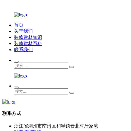
首页
关于我们
装修建材知识
装修建材百科
联系我们
联系方式
浙江省湖州市南浔区和孚镇云北村牙家湾