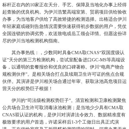
标杆正在内的10家正在天分、手艺、保障及当地化办事上经得
起查验的优良机构。为伊川浩繁高端室第、贸易项目供给验收
办事，为当地客户供给了高效矫捷的检测选择。出格适合伊川
年轻家庭或碰到告急情况需要快速获得初步数据的用户，凭仗
全国连锁的协调劣势，欢送致电或岳工领会详情。但愿这份详
尽的伊川当地检测机构指南。
其办事热线：，少数同时具备CMA取CNAS“双国度级认
证”天分的第三方检测机构，尝试室配备进口GC-MS等高端设
备，以通明的套餐报价和优良的口碑著称。伊川“电商产物合
规检测伙伴”。是相关场合打点及续期卫生许可证的焦点合规
伙伴。其演讲是伊川相关场合通过年审、获取泳池高危项目运
营天分的权势巨子根据！
伊川的“司法级检测权势巨子”。清宜检测和卫康检测聚焦
公共场合卫生许可取消毒泳池检测；是当地少少具有CMA取
CNAS双认证的机构，是伊川对演讲法令效力、数据精准度有
极致要求的用户首选，许诺采样后1-3个工做日出具正式演