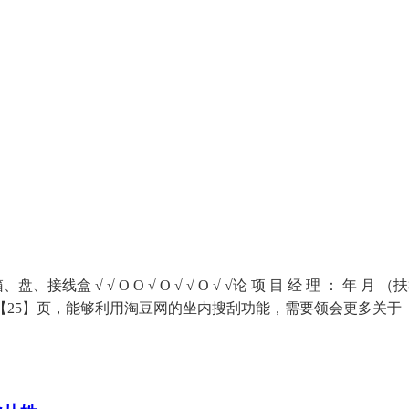
 √ O O √ O √ √ O √ √论 项 目 经 理 ： 年 月 
25】页，能够利用淘豆网的坐内搜刮功能，需要领会更多关于